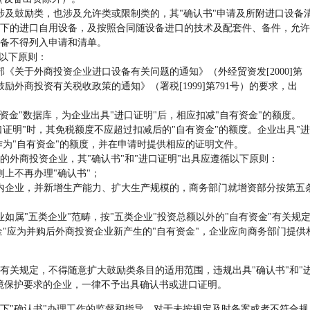
及鼓励类，也涉及允许类或限制类的，其"确认书"申请及所附进口设备
下的进口自用设备，及按照合同随设备进口的技术及配套件、备件，允许
设备不得列入申请和清单。
以下原则：
关于外商投资企业进口设备有关问题的通知》（外经贸资发[2000]第
励外商投资有关税收政策的通知》（署税[1999]第791号）的要求，出
金"数据库，为企业出具"进口证明"后，相应扣减"自有资金"的额度。
证明"时，其免税额度不应超过扣减后的"自有资金"的额度。企业出具"进
作为"自有资金"的额度，并在申请时提供相应的证明文件。
商投资企业，其"确认书"和"进口证明"出具应遵循以下原则：
上不再办理"确认书"；
企业，并新增生产能力、扩大生产规模的，商务部门就增资部分按第五
属"五类企业"范畴，按"五类企业"投资总额以外的"自有资金"有关规
金"应为并购后外商投资企业新产生的"自有资金"，企业应向商务部门提供
有关规定，不得随意扩大鼓励类条目的适用范围，违规出具"确认书"和"
境保护要求的企业，一律不予出具确认书或进口证明。
"确认书"办理工作的监督和指导，对于未按规定及时备案或者不符合规