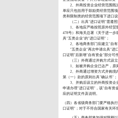
2、外商投资企业经营范围既涉
单应只包括用于鼓励类经营范围项
类和限制类的经营范围项下进口
（二）出具"进口证明"需遵照
1、各地应严格按照原外经贸部《
478号）和海关总署《关于进一步鼓
具"五类企业"的"进口证明"；
2、各地商务部门应建立"自有资
"五类企业"再次申请出具"进口
口证明"后新增"自有资金"部分可
（三）外商通过并购方式设立的外
1、如被并购企业已达产，原则
2、外商通过增资方式并购境内
第（一）款的原则出具"确认书"；
3、并购后设立的外商投资企业如
申请办理"进口证明"，该"自有资
应的证明文件及说明。
（四）各省级商务部门要严格执行
口证明"；对于不符合国家有关环
（五）商务部将加强对限额以下