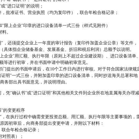
或"进口证明"的说明；
件，批准证书、营业执照（均为复印件），联合年检合格记录；
"限上企业"印章的进口设备清单一式三份（样式见附件）
材料。
证明"，还须提交企业上一年度的审计报告（复印件加盖企业公章）等文件，
"（具体指企业储备基金、发展基金、折旧和税后利润）总额予以说明。
上企业"用汇额、执行年限（原则上不超过企业建设期）、进口设备清单
总额等进行初审，并在书面申请中明确初审意见。
门提出的书面申请后，在10个工作日内进行审核。对于符合国家法律规
进口证明"一式三份，并附加盖印章的进口设备清单，同时抄送海关总署和地
商务部出具书面意见，并说明理由。
，凭"确认书"或"进口证明"和其他相关文件到企业所在地直属海关办理
"的变更程序
"，在执行过程中确需变更投资总额、用汇额、执行年限等主要事项的，
原因初审后，向商务部提出变更申请，并附以下材料：
，联合年检合格记录；
附对照表）；