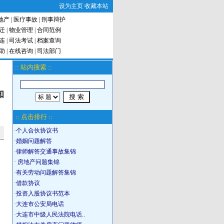
设为主页
收藏本站
地产
|
医疗事故
|
刑事辩护
迁
|
物业管理
|
合同范例
连
|
司法考试
|
档案查询
助
|
在线咨询
|
司法部门
:: 站内搜索 ::
知
:: 点击排行 ::
·
个人合伙协议书
·
婚姻问题解答
·
律师解答交通事故集锦
·
房地产问题集锦
·
有关劳动问题解答集锦
·
借款协议
·
投资入股协议书范本
·
大连市公安局电话
·
大连市中级人民法院电话..