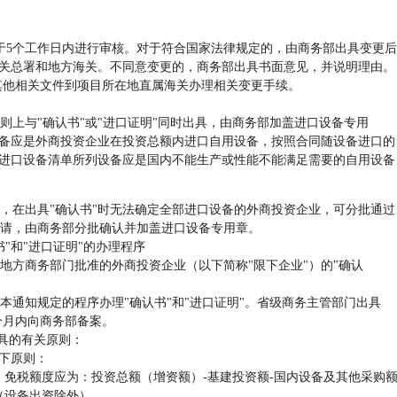
。
5个工作日内进行审核。对于符合国家法律规定的，由商务部出具变更后
海关总署和地方海关。不同意变更的，商务部出具书面意见，并说明理由。
其他相关文件到项目所在地直属海关办理相关变更手续。
与"确认书"或"进口证明"同时出具，由商务部加盖进口设备专用
设备应是外商投资企业在投资总额内进口自用设备，按照合同随设备进口的
"进口设备清单所列设备应是国内不能生产或性能不能满足需要的自用设备
在出具"确认书"时无法确定全部进口设备的外商投资企业，可分批通过
请，由商务部分批确认并加盖进口设备专用章。
和"进口证明"的办理程序
方商务部门批准的外商投资企业（以下简称"限下企业"）的"确认
知规定的程序办理"确认书"和"进口证明"。省级商务主管部门出具
1个月内向商务部备案。
具的有关原则：
下原则：
免税额度应为：投资总额（增资额）-基建投资额-国内设备及其他采购额
（设备出资除外）。