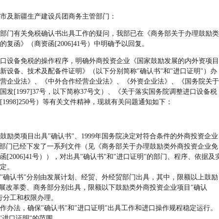
市及新疆生产建设兵团商务主管部门：
门有关免税确认书出具工作的疑问，我部已在《商务部关于办理鼓励类
复函》（商资函[2006]41号）中明确予以回复。
设备免税的操作程序，明确外商投资企业《国家鼓励发展的内外资项目
新设备、技术及配备件证明》（以下分别简称"确认书"和"进口证明"）办
营企业法》、《中外合作经营企业法》、《外资企业法》、《国务院关于
发[1997]37号，以下简称37号文）、《关于落实国务院调整进口设备税
1998]250号）等有关文件精神，现就有关问题通知如下：
励类项目出具"确认书"、1999年国务院决定对符合条件的外商投资企业
关部门已经下发了一系列文件（见《商务部关于办理鼓励类外商投资企业免
2006]41号）），对出具"确认书"和"进口证明"的部门、程序、依据及
定。
确认书"分别由发展计划、经贸、外经贸部门出具，其中，限额以上鼓励
发展改革委、商务部分别出具，限额以下鼓励类外商投资企业项目"确认
行分工和权限办理。
法，确保"确认书"和"进口证明"出具工作和进口操作规程稳定运行。
进口证明"的范围