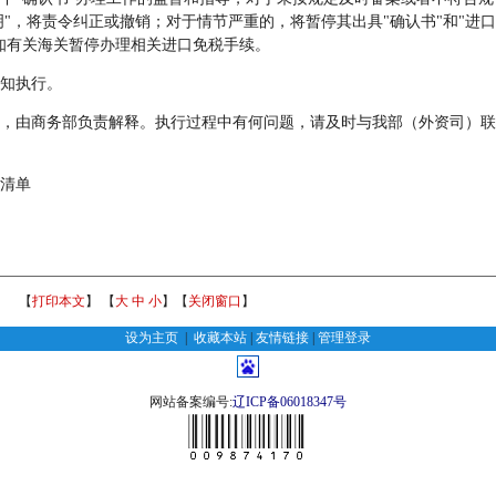
明"，将责令纠正或撤销；对于情节严重的，将暂停其出具"确认书"和"进口
知有关海关暂停办理相关进口免税手续。
知执行。
由商务部负责解释。执行过程中有何问题，请及时与我部（外资司）联
清单
【
打印本文
】 【
大
中
小
】【
关闭窗口
】
设为主页
|
收藏本站
|
友情链接
|
管理登录
网站备案编号:
辽ICP备06018347号