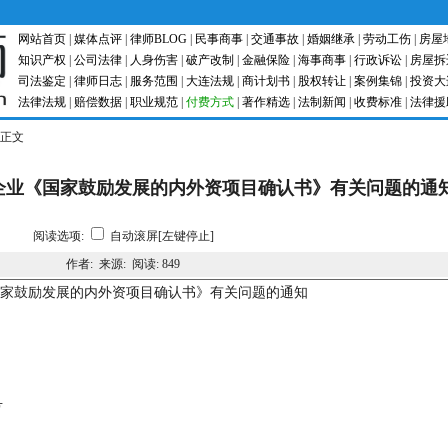
网站首页
|
媒体点评
|
律师BLOG
|
民事商事
|
交通事故
|
婚姻继承
|
劳动工伤
|
房屋
知识产权
|
公司法律
|
人身伤害
|
破产改制
|
金融保险
|
海事商事
|
行政诉讼
|
房屋拆
司法鉴定
|
律师日志
|
服务范围
|
大连法规
|
商计划书
|
股权转让
|
案例集锦
|
投资大
法律法规
|
赔偿数据
|
职业规范
|
付费方式
|
著作精选
|
法制新闻
|
收费标准
|
法律援
章正文
企业《国家鼓励发展的内外资项目确认书》有关问题的通
阅读选项:
自动滚屏[左键停止]
作者: 来源: 阅读:
849
国家鼓励发展的内外资项目确认书》有关问题的通知
号