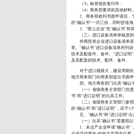
（3）验资报告复印件；
（4）商务部要求的其他材料
2、商务部收到书面申请后，于
的"确认书"一式三份，同时抄送
3、"限上企业"凭"确认书"和
（三）进口设备清单审核原则
外商投资企业进口设备清单原则上
章。"确认书"进口设备清单所列
技术及配套件、备件。"进口证明
及其配套的技术、配件、备件。
对于进口规模大，建设周期长，
地方商务部门向商务部提出书面申
四、地方商务部门出具"确认书"
（一）省级商务主管部门负责地
书"和"进口证明"的出具工作。
（二）省级商务主管部门参照本通
的"确认书"和"进口证明"，应于
五、"确认书"和"进口证明"出
（一）出具"确认书"需遵照以
1、未达产企业申请"确认书"，
企业流动资金-中外方非现金出资