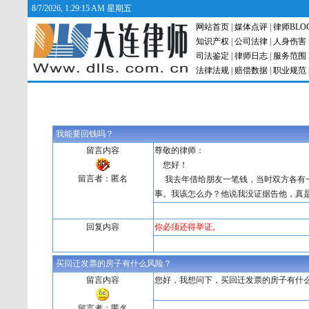
8/7/2026, 1:29:15 AM 星期五
网站首页
|
媒体点评
|
律师BLO
知识产权
|
公司法律
|
人身伤害
司法鉴定
|
律师日志
|
服务范围
法律法规
|
赔偿数据
|
职业规范
我能要回钱吗？
留言内容
尊敬的律师：
您好！
留言者：匿名
我去年借给朋友一笔钱，当时双方各有一
事。我该怎么办？他说我没证据告他，真
回复内容
你必须还得举证。
买回迁发票的房子有什么风险？
留言内容
您好，我想问下，买回迁发票的房子有什
留言者：匿名