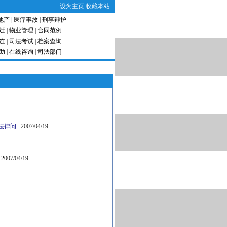
设为主页
收藏本站
地产
|
医疗事故
|
刑事辩护
迁
|
物业管理
|
合同范例
连
|
司法考试
|
档案查询
助
|
在线咨询
|
司法部门
律问..
2007/04/19
2007/04/19