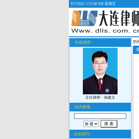
8/7/2026, 5:53:48 AM 星期五
您
:: 在线律师 ::
股
·
·
·
·
·
·
·
主任律师：侯建文
·
:: 站内搜索 ::
·
·
·
·
::点击排行::
·