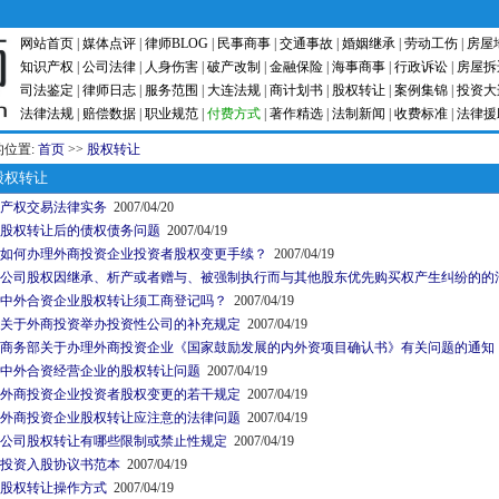
网站首页
|
媒体点评
|
律师BLOG
|
民事商事
|
交通事故
|
婚姻继承
|
劳动工伤
|
房屋
知识产权
|
公司法律
|
人身伤害
|
破产改制
|
金融保险
|
海事商事
|
行政诉讼
|
房屋拆
司法鉴定
|
律师日志
|
服务范围
|
大连法规
|
商计划书
|
股权转让
|
案例集锦
|
投资大
法律法规
|
赔偿数据
|
职业规范
|
付费方式
|
著作精选
|
法制新闻
|
收费标准
|
法律援
的位置:
首页
>>
股权转让
权转让
产权交易法律实务
2007/04/20
股权转让后的债权债务问题
2007/04/19
如何办理外商投资企业投资者股权变更手续？
2007/04/19
公司股权因继承、析产或者赠与、被强制执行而与其他股东优先购买权产生纠纷的的法
中外合资企业股权转让须工商登记吗？
2007/04/19
关于外商投资举办投资性公司的补充规定
2007/04/19
商务部关于办理外商投资企业《国家鼓励发展的内外资项目确认书》有关问题的通知
中外合资经营企业的股权转让问题
2007/04/19
外商投资企业投资者股权变更的若干规定
2007/04/19
外商投资企业股权转让应注意的法律问题
2007/04/19
公司股权转让有哪些限制或禁止性规定
2007/04/19
投资入股协议书范本
2007/04/19
股权转让操作方式
2007/04/19