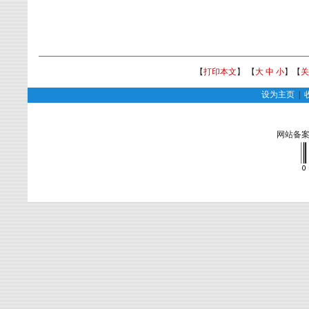
【
打印本文
】 【
大
中
小
】【
关
设为主页
|
网站备案