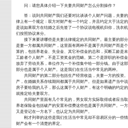
问：请您具体介绍一下夫妻共同财产怎么分割操作？
答：说到共同财产我们还要对比谈谈个人财产问题，夫妻的
律上有一个规定：双方对财产有一个约定，并且约定大于法定的
是说如果双方在结婚之后先签了一个协议说电视机归你，洗衣机
们按照协议来分。
接下来要讲哪些是夫妻法律规定的共同财产。最主要的部分
是妻一方都属共同财产，这里面有两种不是属于共同财产而是个
算的，包括养老金、失业金、其它补偿金的总和，买断工龄是未
工龄者个人财产，不是工资奖金的范畴。第二个是辞职的补偿金
放弃了劳动关系，单位作为一个补偿集中给一部分钱。由于这部
部分也是属于个人财产。这是我们在生活当中常见的两种。
共同财产的第二部分包括生产经营收益，夫妻一方的投资。
产，在婚姻关系存续期间都属于共同财产。但是如果遗产当中说
房子要给我的儿子，那么这属于个人财产，有这个明确的约定的
就推定给夫妻双方。
共同财产里面有几个常见的，男女双方实际取得或者应当取
养老保险金包括破产的安置补偿费这些也是属于共同财产。一方
又是登记在一方名下，也认定为共同财产。
刚才列举的这些是我们生活当中常见却不容易区分的一些情
财产会有一个清楚的界定。