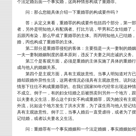
个法定婚后面一个事实婚，这两种情形构成了重婚罪。
问：那么您能具体介绍一下重婚罪的构成要件吗？
答：从定义来看，重婚罪的构成要件包括四个部分，第一部
者，另外是明知他人有配偶者。打比方说，甲男和乙女结婚了，
后跟丙有染，那么甲成了重婚罪的主体。而丙明知他人已结婚，
婚，丙也构成了重婚罪的主体。
第二部分是重婚罪侵犯的客体：主要指是一夫一妻制的婚姻
一夫一妻制婚姻制度的基本原则，违反了夫妻之间忠诚的义务。
第三个是客观方面，必须是重婚的主体实施了具体的重婚行
成与他人的婚姻关系。
第四个是主观方面，具有主观故意性。当事人明知道对方已
婚却跟婚外异性生活，这两者情况必须具有主观故意性。说到这
情形下往往不构成重婚罪的。在我们国家80年代经常出现这种
不成立。例子一，有的妇女结婚之后被拐卖到另外一个地方，跟
以夫妻名义生活，那么这个妇女不构成重婚罪，因为她没有主观
外流，比如这个地方发生了洪水灾害，为了谋生而与他人登记结
具有主观故意性。例子三，当事人婚后一直受虐待，或者为了摆
记结婚，或者以夫妻名义生活。
问：重婚罪有一个事实婚姻和一个法定婚姻，事实婚姻如何