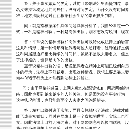
答：关于事实婚姻的界定，以前《婚姻法》里面提到过，事
名义来持续稳定地共同居住，没有时间界定。为什么没有时间界
准，地方法院裁定时往往根据社会生活的常识做出判断。
问：就是指根据案件具体问题具体分析了，我曾经看过一个
式，一种是精神出轨，一种是肉体出轨，刚才您没有说到，现在
答：平常说的精神出轨和肉体出轨可以转化成法律上的语言
这几种情形，第一种情形有配偶者与他人通奸者，这种通奸是偶
这种同居跟通奸相比持续的时间长，虽然不是以夫妻名义，但是
了法律婚的，也算是肉体的出轨。
至于说精神出轨的话，是说配偶者在精神上可能已经倒向另
体的行为，法律上不好裁定。出现这种情况，我想主要是靠夫妻
精神付诸于行为上才能得到法律上的解决。
问：由于网络的普及，上网人数也在逐渐增加，网恋网婚的社
络，因此也受到越来越多的人的关注。但是因为没有事实行为，
这种状况的话，也只能靠两个人夫妻之间沟通解决。
答：精神出轨付诸于实施，而且实施触犯了法律，法律才能
能形成事实婚姻，同时在网络上是一个虚拟的世界，实际上也可
女。因此法律上目前无法约束。对于网婚网恋可以换句话说，没
我们就当作思想上的娱乐，对自己的娱乐形式了。