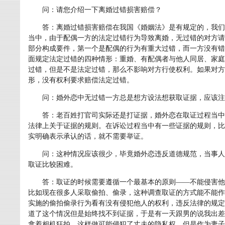
问：请您介绍一下离婚过错损害赔偿？
答：离婚过错损害赔偿在我国《婚姻法》是有规定的，我们
当中，由于配偶一方的法定过错行为导致离婚，无过错的对方请
部分构成要件，第一个是配偶的行为有重大过错，而一方没有错
面规定法定过错的四种情形：重婚、有配偶者与他人同居、家庭
过错，但是不是法定过错，那么不影响对方行使权利。如果对方
形，没有权利要求赔偿法定过错。
问：婚外恋中无过错一方总是想方设法想获取证据，应该注
答：老百姓打官司实际还是打证据，婚外恋在取证过程当中
法律上关于证据的规则。在诉讼过程当中有一些证据的规则，比
实明确表示承认的话，就不需要举证。
问：这种情况应该很少，毕竟婚外恋违反道德规范，当事人
取证比较困难。
答：取证的时候需要遵循一个最基本的原则——不能侵害他
比如现在很多人采取偷拍、偷录，这种调查取证的方式能不能作
实施的偷拍偷录行为看有没有侵犯他人的权利，违反法律的规定
道了这个情况但是始终找不到证据，于是有一天跟男的说我出差
拿着相机狂拍。这样做可能侵犯了丈夫的隐私权，但是作为妻子