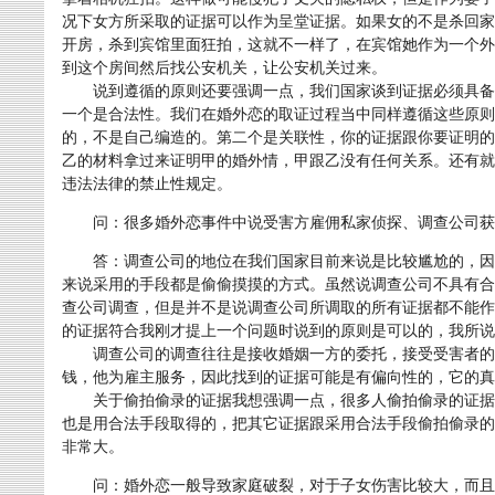
况下女方所采取的证据可以作为呈堂证据。如果女的不是杀回家
开房，杀到宾馆里面狂拍，这就不一样了，在宾馆她作为一个外
到这个房间然后找公安机关，让公安机关过来。
说到遵循的原则还要强调一点，我们国家谈到证据必须具备
一个是合法性。我们在婚外恋的取证过程当中同样遵循这些原则
的，不是自己编造的。第二个是关联性，你的证据跟你要证明的
乙的材料拿过来证明甲的婚外情，甲跟乙没有任何关系。还有就
违法法律的禁止性规定。
问：很多婚外恋事件中说受害方雇佣私家侦探、调查公司获
答：调查公司的地位在我们国家目前来说是比较尴尬的，因
来说采用的手段都是偷偷摸摸的方式。虽然说调查公司不具有合
查公司调查，但是并不是说调查公司所调取的所有证据都不能作
的证据符合我刚才提上一个问题时说到的原则是可以的，我所说
调查公司的调查往往是接收婚姻一方的委托，接受受害者的
钱，他为雇主服务，因此找到的证据可能是有偏向性的，它的真
关于偷拍偷录的证据我想强调一点，很多人偷拍偷录的证据
也是用合法手段取得的，把其它证据跟采用合法手段偷拍偷录的
非常大。
问：婚外恋一般导致家庭破裂，对于子女伤害比较大，而且