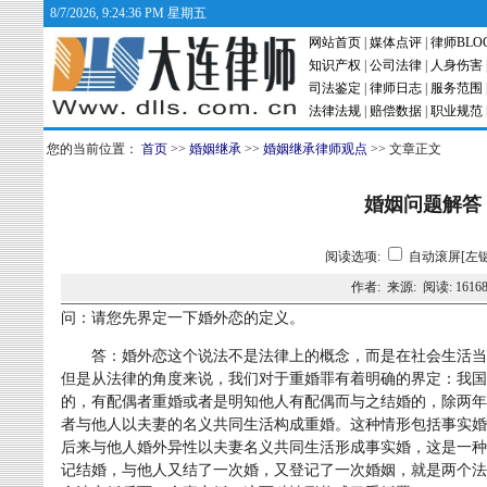
8/7/2026, 9:24:36 PM 星期五
网站首页
|
媒体点评
|
律师BLO
知识产权
|
公司法律
|
人身伤害
司法鉴定
|
律师日志
|
服务范围
法律法规
|
赔偿数据
|
职业规范
您的当前位置：
首页
>>
婚姻继承
>>
婚姻继承律师观点
>> 文章正文
婚姻问题解答
阅读选项:
自动滚屏[左键
作者: 来源: 阅读:
1616
问：请您先界定一下婚外恋的定义。
答：婚外恋这个说法不是法律上的概念，而是在社会生活当
但是从法律的角度来说，我们对于重婚罪有着明确的界定：我国
的，有配偶者重婚或者是明知他人有配偶而与之结婚的，除两年
者与他人以夫妻的名义共同生活构成重婚。这种情形包括事实婚
后来与他人婚外异性以夫妻名义共同生活形成事实婚，这是一种
记结婚，与他人又结了一次婚，又登记了一次婚姻，就是两个法