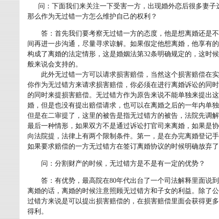
问：下面我们来关注一下受害一方，出现婚外恋后很多妻子选
那么作为无过错一方怎么维护自己的权利？
答：首先我们要考察无过错一方的态度，他是想离婚还是不
间再进一步沟通，尽量寻求谅解。如果假定他想离婚，他享有的
构成了离婚的法定情形，这是婚姻法第32条明确规定的，这时
般来说会支持的。
此外无过错一方可以请求损害赔偿，当然这个损害赔偿在实
你作为无过错方来请求损害赔偿，你必须在进行离婚诉讼的同时
的同时来提损害赔偿。无过错方作为原告来说不能单独来提出这
婚，但是也没有提出赔偿请求，也可以在离婚之后的一年内单独
但是在二审提了，这里的被告是指无过错方的被告，法院先调解
最后一种情形，如果双方不是通过诉讼打官司来离婚，如果是协
向法院提，法律上有两个限制条件。第一，是在办完离婚登记手
如果要求赔偿的一方无过错方在签订离婚协议的时候明确放弃了
问：分割财产的时候，无过错方是不是有一定的优势？
答：有优势，最高院在80年代出台了一个司法解释里面说到
离婚的话，离婚的时候注意照顾无过错方和子女的利益。除了公
过错方来说是可以提出损害赔偿的，在损害赔偿里面会获得更多
得利。