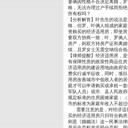
妻俩因性格不合决定离婚，
罗
格，无法办理过户手续而拒绝
所有权吗？
【分析解答】
叶
先生的说法是
格，但罗、叶俩人组成的家庭
资购买的经济适用房，即使房
要双方协商一致，叶、罗俩人
房产，则双方持房产证和离婚
续，且
罗
女士无需交纳综合低
【律师提醒】经济适用房，是
有保障性质的政策性商品住房
济适用房的建设用地由政府实
费实行减半征收，同时，项目
用房改善城市中低收入者的居
庭才可以申请购买或承租一套
军队人员）或市、县人民政府
规定标准的住房困难家庭；（
市的标准为家庭年收入不超过
需要注意的是，对经济适
买的经济适用房只归符合购房
则是《婚姻法》这一民事法律
是完全产权并非部分产权，因