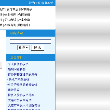
设为主页
收藏本站
地产
|
医疗事故
|
刑事辩护
迁
|
物业管理
|
合同范例
连
|
司法考试
|
档案查询
助
|
在线咨询
|
司法部门
:: 站内搜索 ::
:: 点击排行 ::
·
个人合伙协议书
·
婚姻问题解答
·
律师解答交通事故集锦
·
房地产问题集锦
·
有关劳动问题解答集锦
·
借款协议
·
投资入股协议书范本
·
大连市公安局电话
·
大连市中级人民法院电话..