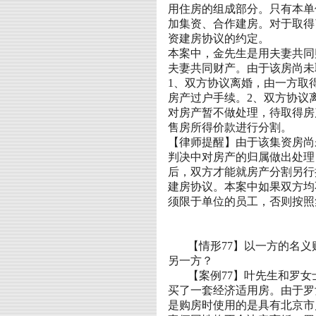
用住房的组成部分。只有本单
加集资、合作建房。对于取得
资建房协议的约定。
本案中，
金
先生是用夫妻共同
夫妻共同财产。由于该房尚未
1
、双方协议离婚，由一方取
房产过户手续。
2
、双方协议
对房产暂不做处理，待取得房
售房所得价款进行分割。
【律师提醒】由于该集资房尚
判决中对房产的归属做出处理
后，双方才能就房产分割另行
建房协议。本案中如果双方均
须限于单位的员工，否则按照
【情形
77
】以一方的名义
另一方？
【案例
77
】
叶
先生
和罗
女
买了一套经济适用房。由
于罗
是购房时使用的是具有北京市