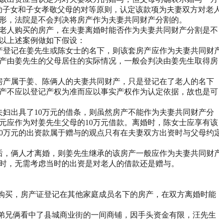
助子女和子女孝敬父母的对等原则，认定该款项为夫妻双方对老
形，法院是不会判决将房产作为夫妻共同财产分割的。
老人购买的房产，在夫妻离婚时能否作为夫妻共同财产分割是不
以上述案例做如下假设：
产登记在姜先生或陈女士的名下，则该套房产应作为夫妻共同财
产由姜先生的父母居住的实际情况，一般会判决由姜先生取得房
房产属于姜、陈俩人的夫妻共同财产，只是登记在了老人的名下
产不应以登记产权为准而应以事实产权作为认定依据，故也是可
夫妇出具了
10
万元的借条，则虽然房产不能作为夫妻共同财产分
元应作为对姜先生父母的
10
万元借款。离婚时，陈女士应享有该
0
万元的出资款属于赠与的观点只有在夫妻双方出资时与父母约
后，俩人才离婚，则姜先生继承的该房产一般应作为夫妻共同财
时，无需考虑当时的出资是对老人的借款还是赠与。
购买，房产证登记在其他家庭成员名下的房产，在双方离婚时能
弟兄俩看中了县城商业街的一间商铺，因手头资金有限，
汪
先生