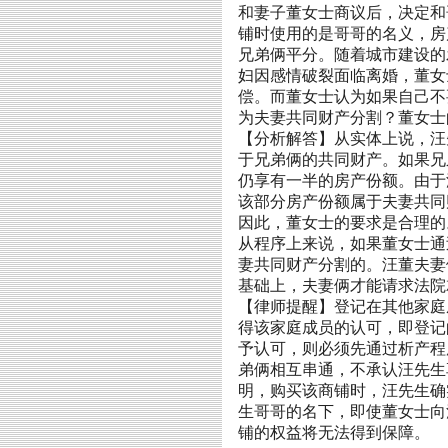
和妻子
董
女士商议后，决定和
铺时使用的是哥哥的名义，房
兄弟俩平分。随着城市建设的
妇因感情破裂面临离婚，
董
女
偿。而
董
女士认为如果自己不
为夫妻共同财产分割？
董
女士
【分析解答】从实体上说，
汪
于兄弟俩的共同财产。如果兄
仍享有一半的房产份额。由
于
该部分房产份额属于夫妻共同
因此，
董
女士的要求是合理的
从程序上来说，如果
董
女士通
妻共同财产分割的。汪董夫妻
基础上，夫妻俩才能请求法院
【律师提醒】登记在其他家庭
得该家庭成员的认可，即登记
予认可，则必须先通过析产程
弟俩相互串通，不承认
汪
先生
明，购买该商铺时，
汪
先生确
生哥哥的名下，即使
董
女士向
铺的权益将无法得到保障。