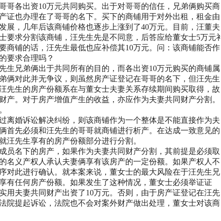
哥哥各出资
10
万元共同购买。出于对哥哥的信任，兄弟俩购买商
产证也办理在了哥哥的名下。买下的商铺用于对外出租，租金由
发展，几年后该商铺价格也逐步上涨到了
40
万元。目前，汪董夫
士要求分割该商铺，
汪
先生先是不同意，后答
应给董
女士
5
万元
要商铺的话，
汪
先生最低也应补偿其
10
万元。问：该商铺能否作
的要求合理吗？
先生兄弟俩出于共同所有的目的，而各出资
10
万元购买的商铺属
弟俩对此并无争议，则虽然房产证登记在哥哥的名下，但
汪
先生
汪
先生的房产份额系在与
董
女士夫妻关系存续期间购买取得，故
财产。对于房产增值产生的收益，亦应作为夫妻共同财产分割。
。
过离婚诉讼解决纠纷，则该商铺作为一个整体是不能直接作为夫
俩首先必
须和汪
先生的哥哥就商铺进行析产。在达成一致意见的
就
汪
先生享有的房产份额部分进行分割。
成员名下的房产，如果作为夫妻共同财产分割，其前提是必须取
的名义产权人承认夫妻俩享有该房产的一定份额。如果产权人不
序对此进行确认。就本案来说，
董
女士的最大风险在
于汪
先生兄
享有任何房产份额。如果发生了这种情况，
董
女士必须举证证
实用夫妻共同财产出资了
10
万元。否则，由于房产证登记在
汪
先
法院提起诉讼，法院也不会对案外财产做出处理，
董
女士对该商