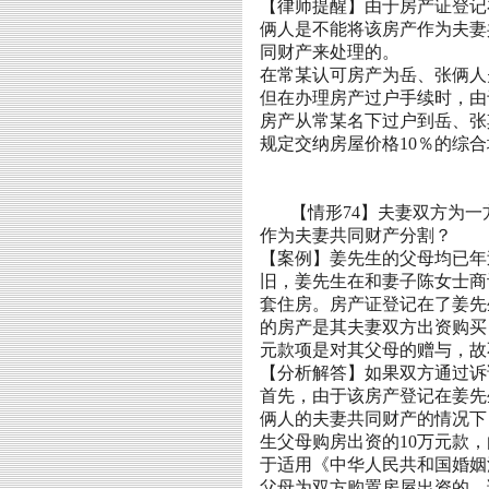
【律师提醒】由于房产证登记
俩人是不能将该房产作为夫妻
同财产来处理的。
在常某认可房产为岳、张俩人
但在办理房产过户手续时，由
房产从常某名下过户到岳、张
规定交纳房屋价格
10
％的综合
【情形
74
】夫妻双方为一
作为夫妻共同财产分割？
【案例】
姜
先生的父母均已年
旧，
姜
先生在和妻子
陈
女士商
套住房。房产证登记在了
姜
先
的房产是其夫妻双方出资购买
元款项是对其父母的赠与，故
【分析解答】如果双方通过诉
首先，由于该房产登记在
姜
先
俩人的夫妻共同财产的情况下
生父母购房出资的
10
万元款，
于适用《中华人民共和国婚姻
父母为双方购置房屋出资的，