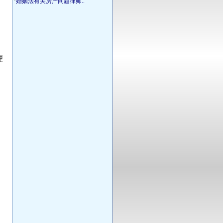
·
婚姻法有关房产问题律师..
理