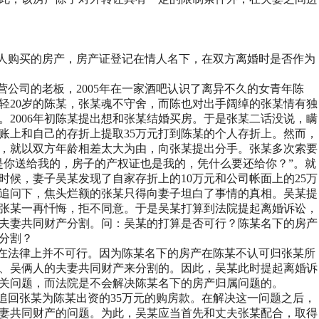
人购买的房产，房产证登记在情人名下，在双方离婚时是否作为
营公司的老板，
2005
年在一家酒吧认识了离异不久的女青年陈
轻
20
岁的陈某，张某魂不守舍，而陈也对出手阔绰的张某情有独
。
2006
年初陈某提出想和张某结婚买房。于是张某二话没说，瞒
账上和自己的存折上提取
35
万元打到陈某的个人存折上。然而，
，就以双方年龄相差太大为由，向张某提出分手。张某多次索要
是你送给我的，房子的产权证也是我的，凭什么要还给你？”。就
时候，妻子吴某发现了自家存折上的
10
万元和公司帐面上的
25
万
追问下，焦头烂额的张某只得向妻子坦白了事情的真相。吴某提
张某一再忏悔，拒不同意。于是吴某打算到法院提起离婚诉讼，
夫妻共同财产分割。问：吴某的打算是否可行？陈某名下的房产
分割？
在法律上并不可行。因为陈某名下的房产在陈某不认可归张某所
、吴俩人的夫妻共同财产来分割的。因此，吴某此时提起离婚诉
关问题，而法院是不会解决陈某名下的房产归属问题的。
追回张某为陈某出资的
35
万元的购房款。在解决这一问题之后，
妻共同财产的问题。为此，吴某应当首先和丈夫张某配合，取得