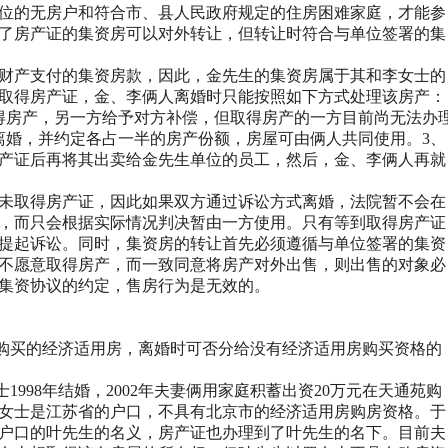
位的无房户和符合市、县人民政府规定的住房困难家庭，才能参
了房产证的集资房可以对外转让，但转让时符合与单位签署的集
财产支付的集资房款，因此，
金
先生的集资房属于其
和李
女士的
取得房产证，金、李俩人离婚时只能按照如下方式处理该房产：
得房产，另一方给予对方补偿，但取得房产的一方目前尚无法办
离婚，并约定各占一半的房产份额，房屋可由俩人共同使用。
3
、
产证后再将其出卖给
金
先生单位的员工，然后，金、李俩人再就
未取得房产证，因此如果双方通过诉讼方式离婚，法院暂不会在
，而只会根据实际情况判决暂由一方使用。只有等到取得房产证
提起诉讼。同时，集资房的转让首先必须遵循与单位签署的集资
不愿意取得房产，而一致同意将房产对外出售，则出售的对象必
集资协议的约定，售房行为是无效的。
购买的经济适用房，离婚时可否分给没有经济适用房购买资格的
士
1998
年结婚，
2002
年夫妻俩用家庭积蓄出资
20
万元在天通苑购
女士是江苏省的户口，不具有北京市的经济适用房购房资格。于
户口的
叶
先生的名义，房产证也办理到了
叶
先生的名下。目前夫