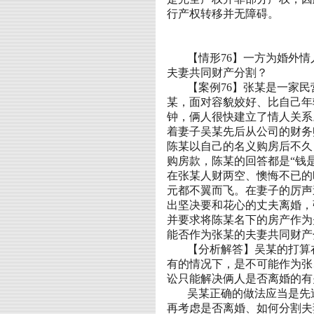
行产权转移并无障碍。
【情形
76
】一方为婚外情
夫妻共同财产分割？
【案例
76
】张某是一家民
某，面对容貌姣好、比自己年
钟，俩人很快建立了情人关系
着妻子吴某先后从公司的财务
陈某以自己的名义购房后不久
购房款，陈某的回答都是“钱
在张某人财两空、懊悔不已的
元都不翼而飞。在妻子的厉声
出坚决要和花心的丈夫离婚，
并要求将陈某名下的房产作为
能否作为张某的夫妻共同财产
【分析解答】吴某的打算
有的情况下，是不可能作为张
讼只能解决俩人是否离婚的有
吴某正确的做法应当是先
再考虑是否离婚、如何分割夫