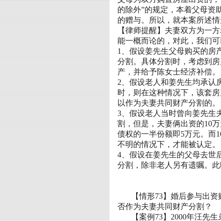
的除外”的规定，本着父母资
的赠与。所以，就本案所述情
【律师提醒】夫妻双方为一方
能一概而论的，对此，我们可
1
、假设姜先生父母购买的房
分割。具体分割时，考虑到房
产，并给予陈女士经济补偿。
2
、假设老人和姜先生均承认
时，则在这种情况下，该套房
以作为夫妻共同财产分割的。
3
、假设老人当时曾向姜先生
割，但是，夫妻俩出资的
10
万
债权的一半份额即
5
万元。而
1
不明的情况下，才能被认定。
4
、假设在姜先生的父母去世
分割，除非老人另有遗嘱。此
【情形
73
】婚后参与出资
否作为夫妻共同财产分割？
【案例
73
】
2000
年
汪
先生