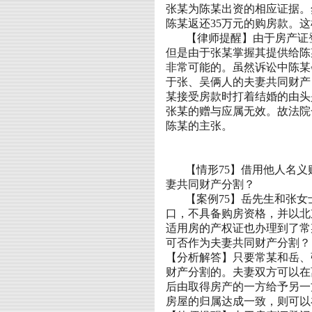
张某为陈某出资的相应证据。
陈某返还
35
万元的购房款。这
【律师提醒】由于房产证
但是由于张某掌握其提供给陈
非常可能的。虽然诉讼中陈某
于张、吴俩人的夫妻共同财产
某接受房款时打着结婚的由头
张某的赠与应属无效。故法院
陈某的主张。
【情形
75
】借用他人名义
妻共同财产分割？
【案例
75
】岳先生
和张
女
口，不具备购房资格，并以北
适用房的产权证也办理到了常
可否作为夫妻共同财产分割？
【分析解答】只要常某和岳、
财产分割的。夫妻双方可以在
后由取得房产的一方给予另一
房屋的归属达成一致，则可以