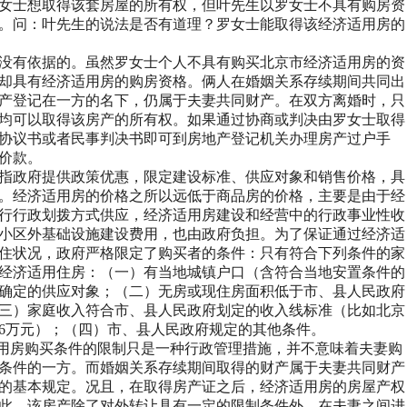
女士想取得该套房屋的所有权，但
叶
先生以
罗
女士不具有购房资
。问：
叶
先生的说法是否有道理？
罗
女士能取得该经济适用房的
没有依据的。虽然
罗
女士个人不具有购买北京市经济适用房的资
却具有经济适用房的购房资格。俩人在婚姻关系存续期间共同出
产登记在一方的名下，仍属于夫妻共同财产。在双方离婚时，只
均可以取得该房产的所有权。如果通过协商或判决由
罗
女士取得
协议书或者民事判决书即可到房地产登记机关办理房产过户手
价款。
指政府提供政策优惠，限定建设标准、供应对象和销售价格，具
。经济适用房的价格之所以远低于商品房的价格，主要是由于经
行行政划拨方式供应，经济适用房建设和经营中的行政事业性收
小区外基础设施建设费用，也由政府负担。为了保证通过经济适
住状况，政府严格限定了购买者的条件：只有符合下列条件的家
经济适用住房：（一）有当地城镇户口（含符合当地安置条件的
确定的供应对象；（二）无房或现住房面积低于市、县人民政府
三）家庭收入符合市、县人民政府划定的收入线标准（比如北京
6
万元）；（四）市、县人民政府规定的其他条件。
用房购买条件的限制只是一种行政管理措施，并不意味着夫妻购
条件的一方。而婚姻关系存续期间取得的财产属于夫妻共同财产
的基本规定。况且，在取得房产证之后，经济适用房的房屋产权
此，该房产除了对外转让具有一定的限制条件外，在夫妻之间进