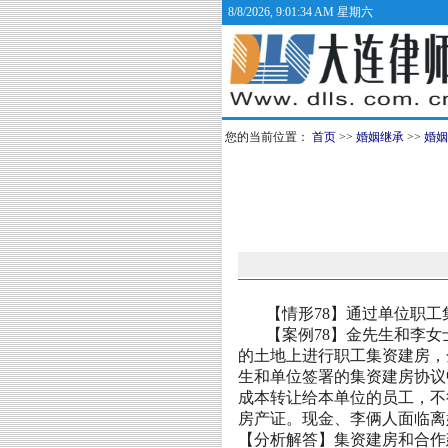
8/8/2026, 9:01:35 AM 星期六
您的当前位置：
首页
>>
婚姻继承
>>
婚姻
【情形
78
】通过单位职工
【案例
78
】
金
先生
和李
女
的土地上进行职工集资建房，
生和单位签署的集资建房协议
成本转让给本单位的员工，不
房产证。现金、李俩人面临离
【分析解答】集资建房和合作