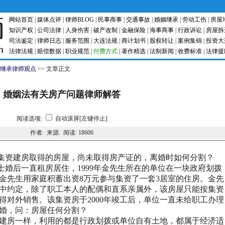
网站首页
|
媒体点评
|
律师BLOG
|
民事商事
|
交通事故
|
婚姻继承
|
劳动工伤
|
房屋
知识产权
|
公司法律
|
人身伤害
|
破产改制
|
金融保险
|
海事商事
|
行政诉讼
|
房屋拆
司法鉴定
|
律师日志
|
服务范围
|
大连法规
|
商计划书
|
股权转让
|
案例集锦
|
投资大
法律法规
|
赔偿数据
|
职业规范
|
付费方式
|
著作精选
|
法制新闻
|
收费标准
|
法律援
继承律师观点
>> 文章正文
婚姻法有关房产问题律师解答
阅读选项:
自动滚屏[左键停止]
作者: 来源: 阅读:
18606
集资建房取得的房屋，尚未取得房产证的，离婚时如何分割？
士婚后一直租房居住，
1999
年
金
先生所在的单位在一块政府划拨
金
先生用家庭积蓄出资
8
万元参与集资了一套
3
居室的住房。
金
先
中约定，除了职工本人的配偶和直系亲属外，该房屋只能按集资
得对外销售。该集资房于
2000
年竣工后，单位一直未给职工办理
婚，问：房屋任何分割？
建房一样，利用的都是行政划拨或单位自有土地，都属于经济适