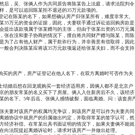
然后，吴、张俩人作为共同原告将陈某告上法庭，请求法院判令
样，是可以追回陈某拒不退还的
35
万元款项的。
登记在陈某的名下，如果想确认房产归张某所有，难度非常大。
某
35
万元的资金的证据，因此，夫妻联手通过诉讼追回购房款是
会提出该款项属于张某赠与的主张，但由于张某出资的
35
万元属
，张在没和妻子协商的情况下，擅自将共同财产赠与陈某，而陈
是为了占有他人财产，属于欺诈行为，并非善意有偿取得，因此
一般会判决陈某应将该
35
万元款项返还给张某夫妇，而不会支持
购买的房产，房产证登记在他人名下，在双方离婚时可否作为夫
士结婚后想在回龙观购买一套经济适用房，因俩人都不是北京户
京的朋友常某的名义买下了房屋。俩人入住新房后不久，该经济
某的名下。
5
年后岳、张俩人感情破裂，面临离婚。问：该套房
张夫妻对该房产的权属均无争议，则该房产是可以作为夫妻共同
离婚协议中就房产的归属做出约定，并取得常某的签字认可，然
方经济补偿。在常某出具书面证明的情况下，如果夫妻俩不能就
在向法院提起离婚诉讼时，请求对该房产一并做出处理。