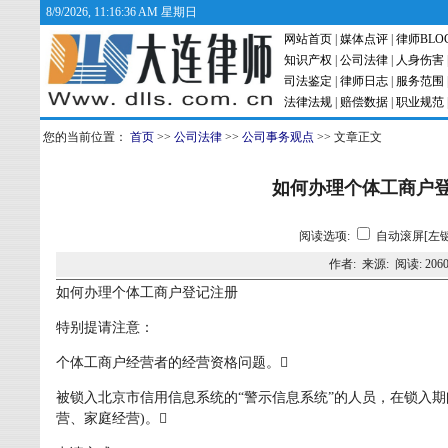
8/9/2026, 11:16:37 AM 星期日
网站首页
|
媒体点评
|
律师BLO
知识产权
|
公司法律
|
人身伤害
司法鉴定
|
律师日志
|
服务范围
法律法规
|
赔偿数据
|
职业规范
您的当前位置：
首页
>>
公司法律
>>
公司事务观点
>> 文章正文
如何办理个体工商户
阅读选项:
自动滚屏[左键
作者: 来源: 阅读:
206
如何办理个体工商户登记注册
特别提请注意：
个体工商户经营者的经营资格问题。
被锁入北京市信用信息系统的“警示信息系统”的人员，在锁入期
营、家庭经营)。