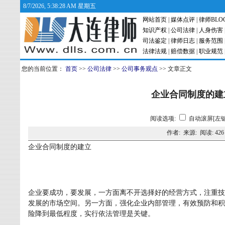
8/7/2026, 5:38:29 AM 星期五
网站首页
|
媒体点评
|
律师BLO
知识产权
|
公司法律
|
人身伤害
司法鉴定
|
律师日志
|
服务范围
法律法规
|
赔偿数据
|
职业规范
您的当前位置：
首页
>>
公司法律
>>
公司事务观点
>> 文章正文
企业合同制度的建立
阅读选项:
自动滚屏[左键
作者: 来源: 阅读:
426
企业合同制度的建立
企业要成功，要发展，一方面离不开选择好的经营方式，注重技
发展的市场空间。另一方面，强化企业内部管理，有效预防和积
险降到最低程度，实行依法管理是关键。