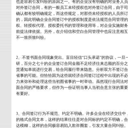
也是容易引发纠纷的原因之一。有的企业没有明确的对业务人员
对外签订合同，有的一般员工未经授权也对外签订合同，由于司
确认都有较明确规定，而这些规定，对那些未经授权的人员所订
的，因此明确企业合同签订中的授权制度是依法规范合同管理的
权、转授权代理、授权委托书的管理和使用等，对企业实施财务
前提法律依据。另外，在介绍信和空白合同管理中也应注意相互
不一致所致纠纷。
2、不签书面合同现象突出。盲目轻信“口头承诺”的协议，一
研，百分之七十的企业签订合同金额不足经济往来总额的百分之
货通知单就进行交易，给合同履行带来隐患。分析双方不签订合
省事的可能。但恰恰因为这些就经济合同签订过程中出现的不必
力来弥补和处理这些当初图省事的一时举动。虽然现行合同法对
面合同的严格要求，但作为一份证明当事人当初合意主张的重要
有要好。
3、合同签订行为不规范、约定不明确。许多企业在经济交往中
的格式合同文本，这样的结果往往是对合同标的约定不明确，合
达模糊，这样的合同极容易陷入欺诈圈套，引发大量合同纠纷。