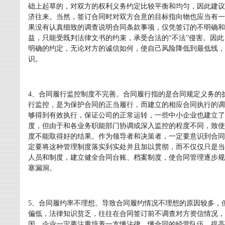
础上起草的，对双方的权利义务约定比较平衡和均匀，因此建议
济往来。当然，签订合同时对双方合意的目标指向物也应当有一
果没有认真细致的调查说明合同条款事项，仅凭签订的不明确和
益，只能受既判法律文书的约束，承受合法的“不法”侵害。因
明确的约定，无论对方的诚信如何，使自己风险降低到最低线，
识。
4、合同履行监控制度不完善。合同履行指的是合同规定义务的
行监控，是为保护合同的正当履行，而建立的相应合同执行的调
够得到有效执行，保证公司的正常运转，一些中小企业也建立了
度，但由于和各业务职能部门协调或深入监控的程度不同，致使
度不能取得好的结果。作为领导者和决策者，一定要意识到合同
定要将这种管理制度落实到实处并且加以贯彻，而不仅仅只是当
人员和制度，建立健全合同台账、档案制度，使合同管理逐步规
塞漏洞。
5、合同履约率不理想。导致合同履约情况不理想的原因较多，
偏低，法律知识贫乏，往往在合同签订前不调查对方资信情况，
因。企业一定要注重培养一支懂法律、懂合同的经营队伍，提高