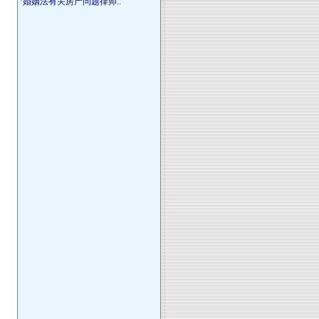
·
婚姻法有关房产问题律师..