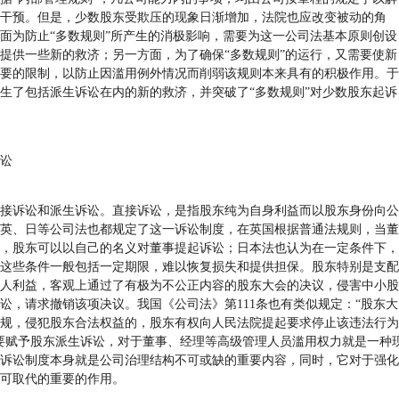
干预。但是，少数股东受欺压的现象日渐增加，法院也应改变被动的角
面为防止“多数规则”所产生的消极影响，需要为这一公司法基本原则创设
提供一些新的救济；另一方面，为了确保“多数规则”的运行，又需要使新
要的限制，以防止因滥用例外情况而削弱该规则本来具有的积极作用。于
生了包括派生诉讼在内的新的救济，并突破了“多数规则”对少数股东起诉
讼
诉讼和派生诉讼。直接诉讼，是指股东纯为自身利益而以股东身份向公
英、日等公司法也都规定了这一诉讼制度，在英国根据普通法规则，当董
，股东可以以自己的名义对董事提起诉讼；日本法也认为在一定条件下，
这些条件一般包括一定期限，难以恢复损失和提供担保。股东特别是支配
人利益，客观上通过了有极为不公正内容的股东大会的决议，侵害中小股
讼，请求撤销该项决议。我国《公司法》第111条也有类似规定：“股东大
规，侵犯股东合法权益的，股东有权向人民法院提起要求停止该违法行为
要赋予股东派生诉讼，对于董事、经理等高级管理人员滥用权力就是一种
诉讼制度本身就是公司治理结构不可或缺的重要内容，同时，它对于强化
可取代的重要的作用。