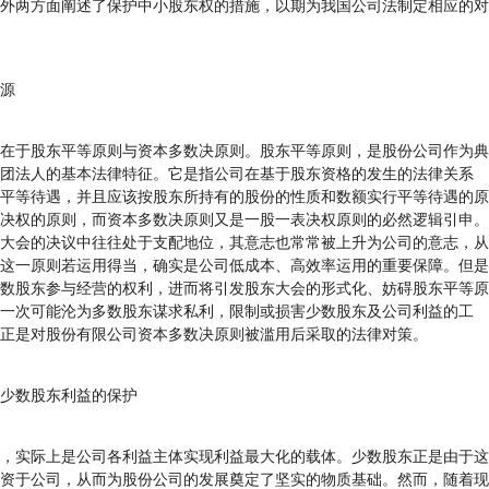
外两方面阐述了保护中小股东权的措施，以期为我国公司法制定相应的对
源
于股东平等原则与资本多数决原则。股东平等原则，是股份公司作为典
团法人的基本法律特征。它是指公司在基于股东资格的发生的法律关系
平等待遇，并且应该按股东所持有的股份的性质和数额实行平等待遇的原
决权的原则，而资本多数决原则又是一股一表决权原则的必然逻辑引申。
大会的决议中往往处于支配地位，其意志也常常被上升为公司的意志，从
这一原则若运用得当，确实是公司低成本、高效率运用的重要保障。但是
数股东参与经营的权利，进而将引发股东大会的形式化、妨碍股东平等原
一次可能沦为多数股东谋求私利，限制或损害少数股东及公司利益的工
正是对股份有限公司资本多数决原则被滥用后采取的法律对策。
少数股东利益的保护
实际上是公司各利益主体实现利益最大化的载体。少数股东正是由于这
资于公司，从而为股份公司的发展奠定了坚实的物质基础。然而，随着现