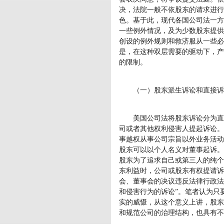
决，法院一般不依股东的请求进行
色。基于此，现代各国公司法一方
一些例外情况，及为少数股东提供
创设的例外规则和救济服从一些必
是，在这种双层需要的驱动下，产
的限制。
（一）股东派生诉讼和直接诉
美国公司法将股东诉讼分为直接
司或者其他权利侵害人提起诉讼。
事越权从事公司宗旨以外业务活动
股东可以以个人名义对董事起诉。
股东为了追求自己或第三人的纯个
东利益时，公司或股东有权提请诉
会、董事会的决议违反法律行政法
和侵害行为的诉讼”。笔者认为只
实的威慑，从这个意义上讲，股东
和规范公司的治理结构，也具有不