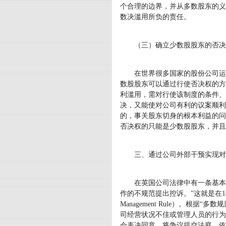
个合理的边界，并从多数股东的义
数决滥用所负的责任。
（三）确立少数股股东的否决
在世界很多国家的股份公司运作
数股股东可以通过行使否决权的方
利滥用，需对行使该制度的条件、
决，又能使对公司有利的议案顺利
的，事关股东切身的根本利益的问
否决权的只能是少数股股东，并且
三、通过公司外部干预实现对
在英国公司法律中有一条基本法
作的不规范提出控诉。”这就是在1843年
Management Rule）。
司经营状况不佳或管理人员的行为
会表决同意，将争议提交法庭。依