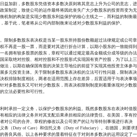
日益加剧，多数股东凭借资本多数决原则将其意志上升为公司的意志，进
政策制定，致使公司的运作最终将因此丧失广大少数股东的投资而变为无
衡机制的构架是实现少数股东利益保护的核心主线之一，而利益的制衡最
的，基于此，笔者将从公司内部制衡来论述对少数股东利益的保护。
限制多数股东表决权是当某一股东所持股份数额超过法律规定或公司章
权不再是一股一票，而是要对其进行折合计算，以期小股东的一致能得到
一名拥有较多股票的股东，章程可以通过规定最高金额或分成等级的办法
国采取绝对控股、相对控股和不控股形式实现国有资产控股，为了以上三
做法，以期在确保国有股的决策主导地位的前提下实现其他投资主体参与
展多元投资主体。关于限制多数股东表决权的立法可行性问题，限制表决
决权排除制度相比，两者在适用范围上存在差异，后置适用于与表决事项
针对多数股东又可针对少数股东，而表决权限制制度则着重体现对少数股
强的立法必要性和可行性。
时承担一定义务，以保护少数股东的利益。既然多数股东在表决时借股
有相应的法律义务并对其支配后果承担相应的法律责任。在美国，享有控
者对公司的合并、章程的修改以及公司资产的让与等特别事项进行表决
ty of Care）和信托义务（Duty of Fiduciary）。在德国，则要求
的善良风俗。以上各种要求的显着特征在于对则本多数决的运用设定了一