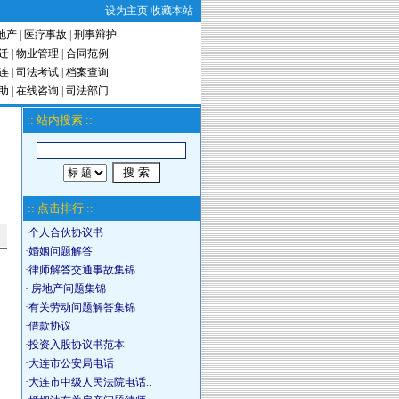
设为主页
收藏本站
地产
|
医疗事故
|
刑事辩护
迁
|
物业管理
|
合同范例
连
|
司法考试
|
档案查询
助
|
在线咨询
|
司法部门
:: 站内搜索 ::
:: 点击排行 ::
·
个人合伙协议书
·
婚姻问题解答
·
律师解答交通事故集锦
·
房地产问题集锦
·
有关劳动问题解答集锦
·
借款协议
·
投资入股协议书范本
·
大连市公安局电话
·
大连市中级人民法院电话..