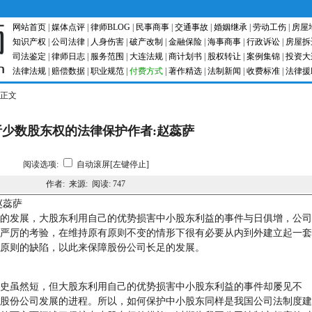
网站首页
|
媒体点评
|
律师BLOG
|
民事商事
|
交通事故
|
婚姻继承
|
劳动工伤
|
房屋
知识产权
|
公司法律
|
人身伤害
|
破产改制
|
金融保险
|
海事商事
|
行政诉讼
|
房屋拆
司法鉴定
|
律师日志
|
服务范围
|
大连法规
|
商计划书
|
股权转让
|
案例集锦
|
投资大
法律法规
|
赔偿数据
|
职业规范
|
付费方式
|
著作精选
|
法制新闻
|
收费标准
|
法律援
章正文
析少数股东权的法律保护作者:赵蕊萨
阅读选项:
自动滚屏[左键停止]
作者: 来源: 阅读:
747
赵蕊萨
发展，大股东利用自己的优势损害中小股东利益的事件与日俱增，公司
严厉的考验，在维持原有原则不变的情形下很有必要从内到外建立起一套
原则的缺陷，以此来保障股份公司长足的发展。
虽然短，但大股东利用自己的优势损害中小股东利益的事件却屡见不
股份公司发展的进程。所以，如何保护中小股东同样是我国公司法制度建