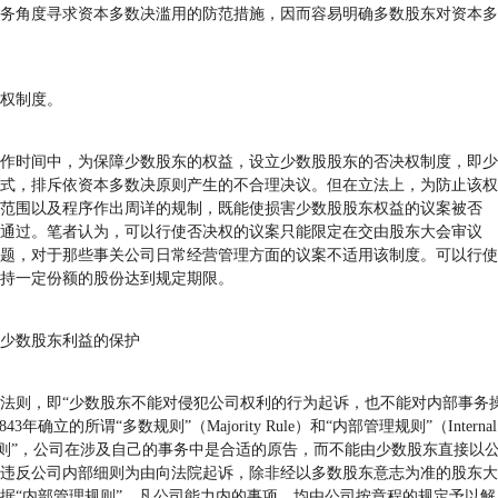
务角度寻求资本多数决滥用的防范措施，因而容易明确多数股东对资本多
权制度。
时间中，为保障少数股东的权益，设立少数股股东的否决权制度，即少
式，排斥依资本多数决原则产生的不合理决议。但在立法上，为防止该权
范围以及程序作出周详的规制，既能使损害少数股股东权益的议案被否
通过。笔者认为，可以行使否决权的议案只能限定在交由股东大会审议
题，对于那些事关公司日常经营管理方面的议案不适用该制度。可以行使
持一定份额的股份达到规定期限。
少数股东利益的保护
则，即“少数股东不能对侵犯公司权利的行为起诉，也不能对内部事务
确立的所谓“多数规则”（Majority Rule）和“内部管理规则”（Internal
根据“多数规则”，公司在涉及自己的事务中是合适的原告，而不能由少数股东直接以
违反公司内部细则为由向法院起诉，除非经以多数股东意志为准的股东大
据“内部管理规则”，凡公司能力内的事项，均由公司按章程的规定予以解