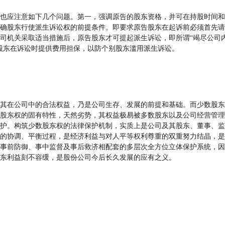
应注意如下几个问题。第一，强调原告的股东资格，并可在持股时间和
确股东行使派生诉讼权的前提条件。即要求原告股东在起诉前必须首先请
司机关采取适当措施后，原告股东才可提起派生诉讼，即所谓“竭尽公司
股东在诉讼时提供费用担保，以防个别股东滥用派生诉讼。
在公司中的合法权益，乃是公司生存、发展的前提和基础。而少数股东
股东权的固有特性，天然劣势，其权益极易被多数股东以及公司经营管理
护。构筑少数股东权的法律保护机制，实质上是公司及其股东、董事、监
的协调、平衡过程，是经济利益与对人平等权利尊重的双重努力结晶，是
事前防御、事中监督及事后救济相配套的多层次全方位立体保护系统，因
东利益刻不容缓，是股份公司今后长久发展的应有之义。