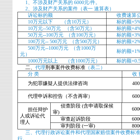
1、不涉及财产关系的 6000元/件。
2、涉及财产关系的案件（表一 速算表）
诉讼标的额
收费速算
10万元以下 （含10万元）
标的额×5
10万元--50万元 （含50万元）
标的额×4% 
50万元--100万元 （含100万元）
标的额×3% 
100万元-- 500万元 （含500万元）
标的额×2% 
500万元--1000万元 （含1000万
标的额×1% 
元）
1000万元以上 （含1000万元）
标的额×0.5
二、
代理
刑事案件收费标准
（表二）
分 类
收 
为犯罪嫌疑人提供法律咨询
40
代理申诉和控告（不含再审）
60
侦查阶段 (含申请取保候
60
担任辩护
审)
人或诉讼代
审查起诉阶段
60
理人
审判阶段 (一审)
80
三、代理行政诉讼案件和代理国家赔偿案件收费标
行。