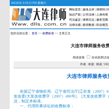
8/8/2026, 9:18:25 PM 星期六
网站首页
|
媒体点评
|
律师BLO
知识产权
|
公司法律
|
人身伤害
司法鉴定
|
律师日志
|
服务范围
法律法规
|
赔偿数据
|
职业规范
您的当前位置：
首页
>>
收费标准
>> 文章正文
大连市律师服务收
阅读选项:
自动滚屏[左键
作者: 来源: 阅读:
530
大连市律师服务收
依据辽宁省物价局、辽宁省司法厅[辽价发（2007）62号
发改委[大发改收费字（2007）490号]、 [大发改收费字
况，制定本标准。
一、代理民事诉讼的收费标准：