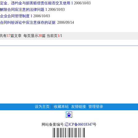
定金、违约金与损害赔偿责任能否交叉使用 1
2006/10/03
解除合同应注意的法律问题 1
2006/10/03
企业合同管理制度 1
2006/10/03
合同纠纷诉讼中应注意保存的证据
2006/09/14
共有
17
篇文章 每页显示
20
篇 当前页
1
/1
设为主页
|
收藏本站
|
友情链接
|
管理登录
网站备案编号:
辽ICP备06018347号