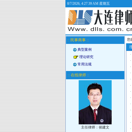
8/7/2026, 4:27:39 AM 星期五
您
:: 民事商事 ::
理
典型案例
·
理论研究
·
常用法规
·
·
:: 在线律师 ::
·
·
·
·
·
·
·
·
主任律师：侯建文
·