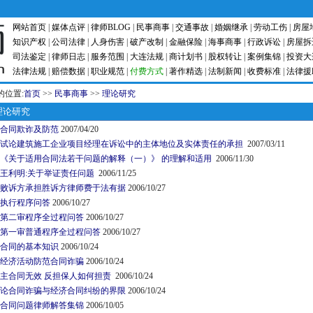
网站首页
|
媒体点评
|
律师BLOG
|
民事商事
|
交通事故
|
婚姻继承
|
劳动工伤
|
房屋
知识产权
|
公司法律
|
人身伤害
|
破产改制
|
金融保险
|
海事商事
|
行政诉讼
|
房屋拆
司法鉴定
|
律师日志
|
服务范围
|
大连法规
|
商计划书
|
股权转让
|
案例集锦
|
投资大
法律法规
|
赔偿数据
|
职业规范
|
付费方式
|
著作精选
|
法制新闻
|
收费标准
|
法律援
的位置:
首页
>>
民事商事
>>
理论研究
论研究
合同欺诈及防范
2007/04/20
试论建筑施工企业项目经理在诉讼中的主体地位及实体责任的承担
2007/03/11
《关于适用合同法若干问题的解释（一）》 的理解和适用
2006/11/30
王利明:关于举证责任问题
2006/11/25
败诉方承担胜诉方律师费于法有据
2006/10/27
执行程序问答
2006/10/27
第二审程序全过程问答
2006/10/27
第一审普通程序全过程问答
2006/10/27
合同的基本知识
2006/10/24
经济活动防范合同诈骗
2006/10/24
主合同无效 反担保人如何担责
2006/10/24
论合同诈骗与经济合同纠纷的界限
2006/10/24
合同问题律师解答集锦
2006/10/05