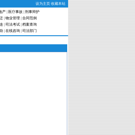
设为主页
收藏本站
地产
|
医疗事故
|
刑事辩护
迁
|
物业管理
|
合同范例
连
|
司法考试
|
档案查询
助
|
在线咨询
|
司法部门