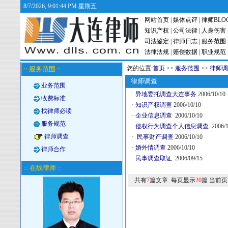
8/7/2026, 9:01:45 PM 星期五
网站首页
|
媒体点评
|
律师BLO
知识产权
|
公司法律
|
人身伤害
司法鉴定
|
律师日志
|
服务范围
法律法规
|
赔偿数据
|
职业规范
您的位置:
首页
>>
服务范围
>>
律师调
:: 服务范围 ::
律师调查
业务范围
·
异地委托调查大连事务
2006/10/10
收费标准
·
知识产权调查
2006/10/10
找律师必读
·
企业信息调查
2006/10/10
服务规范
·
侵权行为调查个人信息调查
2006/1
律师调查
·
民事财产调查
2006/10/10
·
婚外情调查
2006/10/10
律师合作
·
民事调查取证
2006/09/15
:: 在线律师 ::
共有
7
篇文章 每页显示
20
篇 当前页